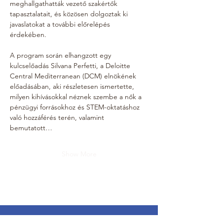
meghallgathatták vezető szakértők 
tapasztalatait, és közösen dolgoztak ki 
javaslatokat a további előrelépés 
érdekében.
A program során elhangzott egy 
kulcselőadás Silvana Perfetti, a Deloitte 
Central Mediterranean (DCM) elnökének 
előadásában, aki részletesen ismertette, 
milyen kihívásokkal néznek szembe a nők a 
pénzügyi forrásokhoz és STEM-oktatáshoz 
való hozzáférés terén, valamint 
bemutatott…
Show More