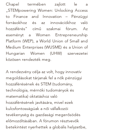
Chapel termében zajlott le a 
„STEMpowering Women: Unlocking Access 
to Finance and Innovation – Pénzügyi 
forrásokhoz és az innovációkhoz való 
hozzáférés” című szakmai fórum. Az 
eseményt a Women Entrepreneurship 
Platform (WEP), a World Union of Small and 
Medium Enterprises (WUSME) és a Union of 
Hungarian Women (UHW) szervezetei 
közösen rendezték meg.
A rendezvény célja az volt, hogy innovatív 
megoldásokat tárjanak fel a nők pénzügyi 
hozzáférésének és STEM (tudomány, 
technológia, mérnöki tudományok és 
matematika) oktatáshoz való 
hozzáférésének javítására, mivel ezek 
kulcsfontosságúak a női vállalkozói 
tevékenység és gazdasági megerősödés 
előmozdításában. A fórumon résztvevők 
betekintést nyerhettek a globális helyzetbe, 