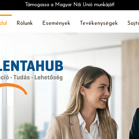
Támogassa a Magyar Női Unió munkáját!
dal
Rólunk
Események
Tevékenységek
Sajt