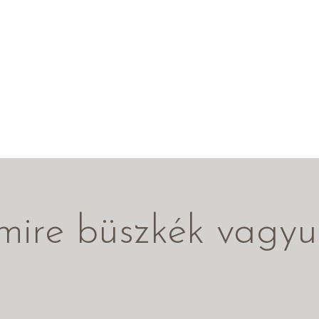
mire büszkék vagyu