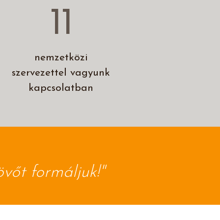
11
nemzetközi
szervezettel vagyunk
kapcsolatban
vőt formáljuk!"