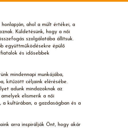
honlapján, ahol a múlt értékei, a
koznak. Küldetésünk, hogy a női
sszefogás szolgálatába állítsuk.
abb együttműködésekre épülő
 fiatalok és idősebbek
tünk mindennapi munkájába,
, kitűzött céljaink elérésébe.
lyet adunk mindazoknak az
 amelyek elismerik a női
n, a kultúrában, a gazdaságban és a
aink arra inspirálják Önt, hogy akár