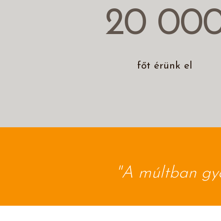
20 00
főt érünk el
"A múltban gyö