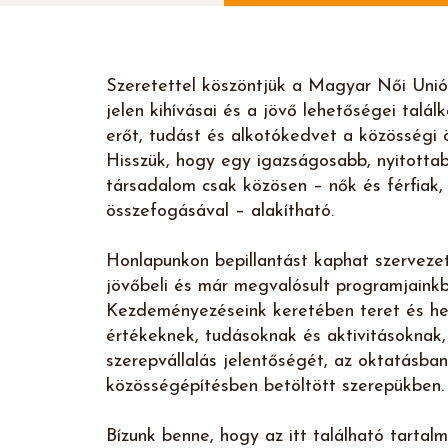
Szeretettel köszöntjük a Magyar Női Unió 
jelen kihívásai és a jövő lehetőségei talál
erőt, tudást és alkotókedvet a közösségi ö
Hisszük, hogy egy igazságosabb, nyitott
társadalom csak közösen – nők és férfiak,
összefogásával – alakítható.
Honlapunkon bepillantást kaphat szerveze
jövőbeli és már megvalósult programjainkba
Kezdeményezéseink keretében teret és he
értékeknek, tudásoknak és aktivitásoknak,
szerepvállalás jelentőségét, az oktatásba
közösségépítésben betöltött szerepükben.
Bízunk benne, hogy az itt található tartalm