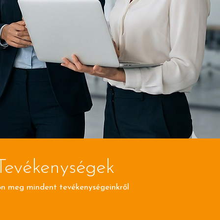
Tevékenységek
on meg mindent tevékenységeinkről