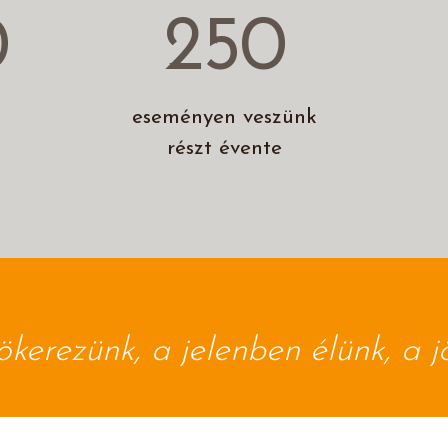
0
250
eseményen veszünk
részt évente
kerezünk, a jelenben élünk, a jö