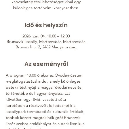
kapcsolatépítési lehetőséget kínál egy
különleges történelmi környezetben.
Idő és helyszín
2026. jún. 04. 10:00 – 12:00
Brunszvik-kastély, Martonvásár, Martonvásár,
Brunszvik u. 2, 2462 Magyarország
Az eseményről
A program 10:00 órakor az Óvodamúzeum 
meglátogatásával indul, amely különleges 
betekintést nyújt a magyar óvodai nevelés 
történetébe és hagyományaiba. Ezt 
követően egy rövid, vezetett séta 
keretében a résztvevők felfedezhetik a 
kastélypark természeti és kulturális értékeit, 
többek között megtekintik gróf Brunszvik 
Teréz szobra emlékhelyet és a park ikonikus 