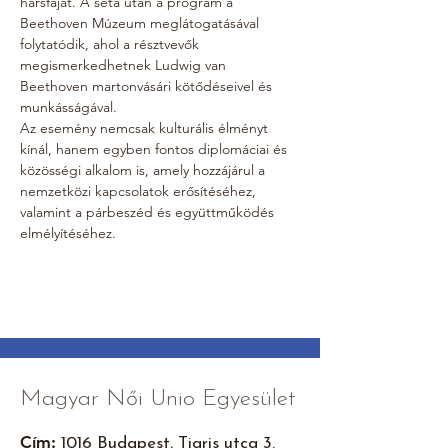
hársfáját. A séta után a program a 
Beethoven Múzeum meglátogatásával 
folytatódik, ahol a résztvevők 
megismerkedhetnek Ludwig van 
Beethoven martonvásári kötődéseivel és 
munkásságával.
Az esemény nemcsak kulturális élményt 
kínál, hanem egyben fontos diplomáciai és 
közösségi alkalom is, amely hozzájárul a 
nemzetközi kapcsolatok erősítéséhez, 
valamint a párbeszéd és együttműködés 
elmélyítéséhez.
Magyar Női Unio Egyesület
Cím:
1016 Budapest, Tigris utca 3.