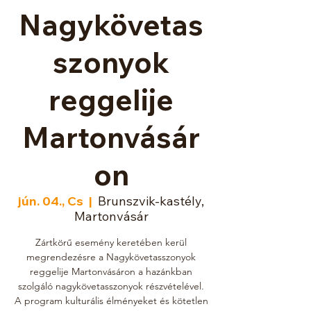
Nagykövetas
szonyok
reggelije
Martonvásár
on
jún. 04., Cs
  |  
Brunszvik-kastély,
Martonvásár
Zártkörű esemény keretében kerül
megrendezésre a Nagykövetasszonyok
reggelije Martonvásáron a hazánkban
szolgáló nagykövetasszonyok részvételével.
A program kulturális élményeket és kötetlen