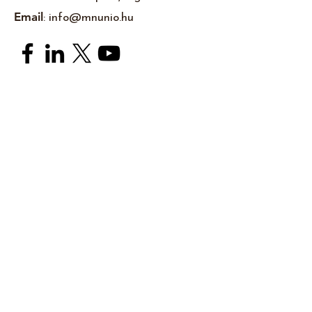
Email
:
info@mnunio.hu
Feliratkozom a hírlevelekre
Elfogadom az
Adatkezelési Tájékoztatót
Feliratkozom